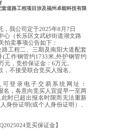
告
道配套道路工程项目涉及福州卓能科技有限
托，我公司定于
202
5
年
8
月
7
日
中心
（长乐区文武砂街道湖文路
关拍卖事项公告如下：
洪公路工程二、三期及南阳大道配套
(工作钢管
约
1733米,外护钢管
约
.6万元，竞价保证金：6万元。
款，不接受联合竞买人报名。
人
可登录电子交易系统网址：
报名，各意向
竞买人
宜提早一至两
且此时已超出报名时限而无法重新
表人身份证明
(或个人身份证明）、
Q
20
25024
竞买保证金】