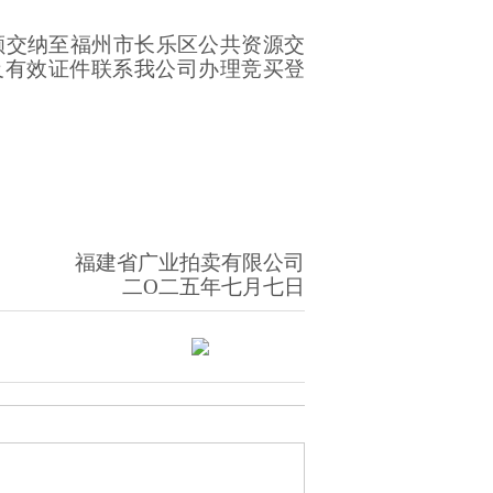
额
交纳至福州市长乐区公共资源交
及有效证件联系我公司办理竞买登
）
福建省
广业
拍卖有限公司
二
O二五
年
七
月
七
日