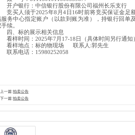
开户银行：
中信银行股份有限公司福州长乐支行
竞买人须于
202
5
年
8
月
4
日
16时前将竞买保证
金
足
易服务中心指定账户（以款到账为准），持银行回单
记手续。
四、
标的展示
相关信息
看样时间：
202
5
年
7
月
17-18日（具体时间另行通知
看样地点：标的物现场
联系人
:郭先生
联系电话：
15980252058
上一篇:
拍卖公告
下一篇:
拍卖公告