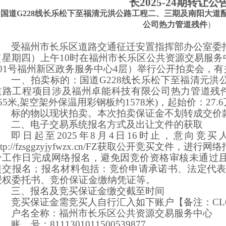
长
202
5-24期转让公
（
国道
G228线长乐松下至福清元洪公路工程二、三期及南阳大
公司热力管道残件
）
受
福州市长乐区道路交通征迁安置指挥部办公室
委
（星期
四
）上午
10时在福州市长乐区公共资源交易服务
201号福州新区政务服务中心4层）
举行
公开拍卖
会，有
一、拍卖标的：国道
G228线长乐松下至福清元
道路工程项目涉及福州卓能科技有限公司热力管道残件
155米,架空架外保温用彩钢板
约
1578米)
，起始价：
27
标的物以现状拍卖。本次拍卖保证金不划转成交价
二、
电子交易系统报名方式及出让文件的获取
即日起至
202
5
年
8
月
4
日
16时止，意向
竞买
ttp://fzsggzyjyfwzx.cn/FZ获取公开竞
买
文件，进行网络
个工作日完成网络报名，避免因竞价资格审核未通过
提交报名；报名材料包括：竞价申请承诺书、法定代
授权委托书、竞价保证金缴纳凭证等
。
三、
报名及竞买保证金缴交截至时间
竞买保证金需竞买人自行汇入如下账户【备注：
C
L
户名全称：福州市长乐区公共资源交易服务中心
账
号：
8111301011500539877