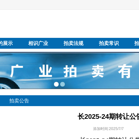
的展示
相识广业
拍卖法规
拍卖常识
拍卖公告
长2025-24期转让公
添加时间:2025/7/7