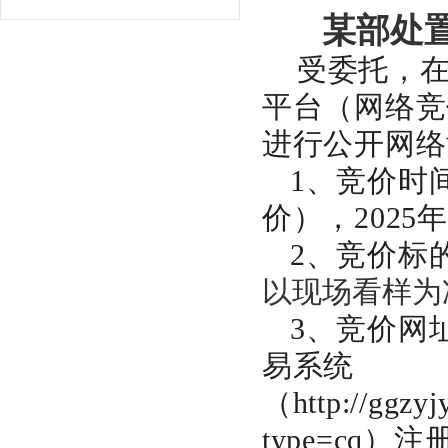
某部处
受委托，
平台（网络竞
进行公开网络
1、竞价时
价），
2025年
2、竞价标
以现场看样为
3、
竞价网
易系统
（
http://ggzy
type=cq